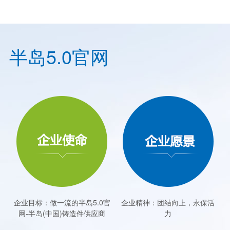
术、品质管理人员24名。二条十分先进的熔模铸造生
产流水线、机加工设备和先进的分析检测设备，能满
足客户对不同等级的产品质量的全方位要求。企业推
行现代企业管理模式，全面实施ISO9001：2000质
半岛5.0官网
量管理体系, 并通过了ISO/TS16949:2009认证，同
时通过软硬件的有效改造，倡导ISO14000环保管理
体系，以求企业绩效与环境绩效的双赢。
企业目标：做一流的半岛5.0官
企业精神：团结向上，永保活
网-半岛(中国)铸造件供应商
力