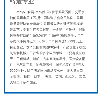
铸造专业
半岛5.0官网-半岛(中国) 位于风景秀丽、交通便
捷的苏州市吴江区,是中国铸造协会会员单位，苏州
质量管理协会会员单位,采用最先进的硅溶胶熔模铸
造工艺，专业生产各类碳钢、合金钢、不锈钢、球墨
铸铁等材质的半岛5.0官网-半岛(中国)铸造件，年产
各类大小铸件近850万件，年产铸件达1000吨以上。
目前企业开发产品的材质达80多种，产品覆盖了机械
制造和机械加工行业的多个应用领域，主要有航空航
天、工程机械、船舶、汽车摩托车零件、医疗设备配
件、电气动工具、油气管阀件、缝纫机零件等产品达
5000余种，除了满足国内市场需求外，还大量出口
至美国、 德国、日本 、法国、 英国、西班牙、 加拿
大等二十多个国家。
企业创建于2003年，占地面积20000平方米，拥
有厂房17000平方米，现有员工130名，工程、技